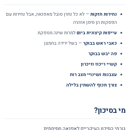
נחירות חזקות
— לא כל נחרן סובל מאפנאה, אבל נחירות עם
הפסקות הן סימן אזהרה
עייפות קיצונית ביום
למרות שינה מספקת
כאבי ראש בבוקר
— בשל ירידה בחמצן
פה יבש בבוקר
קשיי ריכוז וזיכרון
עצבנות ושינויי מצב רוח
צורך תכוף להשתין בלילה
מי בסיכון?
גורמי הסיכון העיקריים לאפנאה חסימתית: