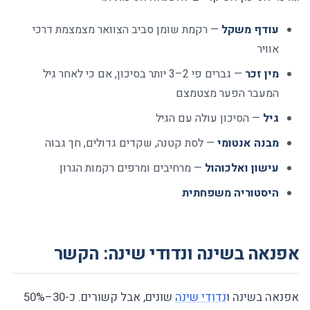
עודף משקל
— רקמת שומן סביב הצוואר מצמצמת דרכי
אוויר
מין זכר
— גברים פי 2–3 יותר בסיכון, אם כי לאחר גיל
המעבר הפער מצטמצם
גיל
— הסיכון עולה עם הגיל
מבנה אנטומי
— לסת קטנה, שקדים גדולים, חך גבוה
עישון ואלכוהול
— מרחיבים ומרפים רקמות הגרון
היסטוריה משפחתית
אפנאה בשינה ונדודי שינה: הקשר
אפנאה בשינה ו
נדודי שינה
שונים, אבל קשורים. כ-30–50%