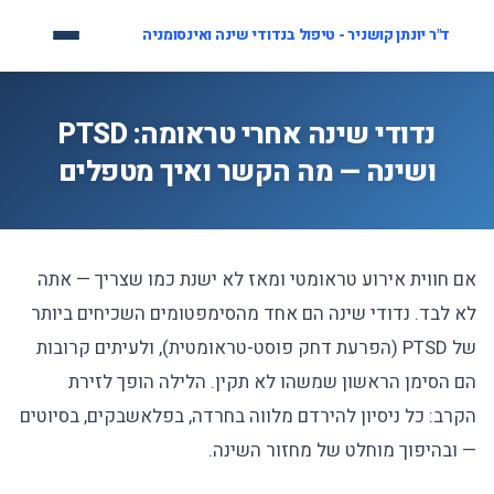
לג
ד"ר יונתן קושניר - טיפול בנדודי שינה ואינסומניה
תוכן
נדודי שינה אחרי טראומה: PTSD
ושינה — מה הקשר ואיך מטפלים
אם חווית אירוע טראומטי ומאז לא ישנת כמו שצריך — אתה
לא לבד. נדודי שינה הם אחד מהסימפטומים השכיחים ביותר
של PTSD (הפרעת דחק פוסט-טראומטית), ולעיתים קרובות
הם הסימן הראשון שמשהו לא תקין. הלילה הופך לזירת
הקרב: כל ניסיון להירדם מלווה בחרדה, בפלאשבקים, בסיוטים
— ובהיפוך מוחלט של מחזור השינה.