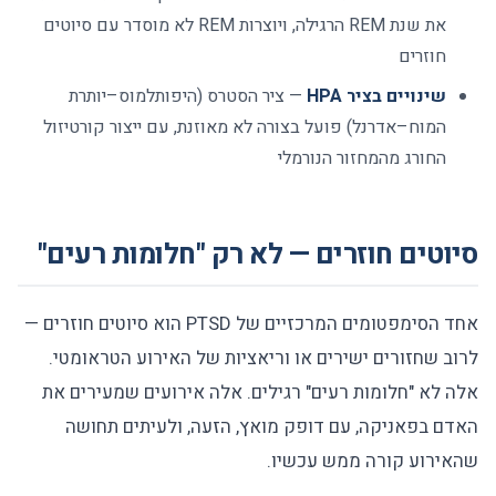
את שנת REM הרגילה, ויוצרות REM לא מוסדר עם סיוטים
חוזרים
שינויים בציר HPA
— ציר הסטרס (היפותלמוס–יותרת
המוח–אדרנל) פועל בצורה לא מאוזנת, עם ייצור קורטיזול
החורג מהמחזור הנורמלי
סיוטים חוזרים — לא רק "חלומות רעים"
אחד הסימפטומים המרכזיים של PTSD הוא סיוטים חוזרים —
לרוב שחזורים ישירים או וריאציות של האירוע הטראומטי.
אלה לא "חלומות רעים" רגילים. אלה אירועים שמעירים את
האדם בפאניקה, עם דופק מואץ, הזעה, ולעיתים תחושה
שהאירוע קורה ממש עכשיו.