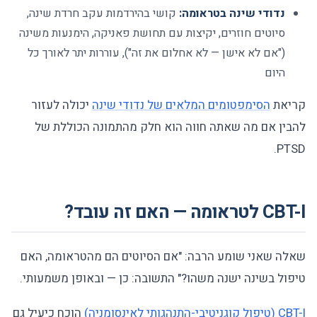
נדודי שינה בטראומה:
קושי בהירדמות עקב חרדת שינה,
סיוטים חוזרים, יקיצות עם תחושת פאניקה, הימנעות משינה
("אם לא אישן — לא אחלום את זה"), עוררות יתר לאורך כל
היום
קריאת
הסימפטומים המלאים של נדודי שינה
יכולה לעזור
להבין אם מה שאתה חווה הוא חלק מהתמונה הכוללת של
PTSD.
CBT-I לטראומה — האם זה עובד?
שאלה שאני שומע הרבה: "אם הסיוטים הם מהטראומה, האם
טיפול בשינה ישנה משהו?" התשובה: כן — ובאופן משמעותי.
CBT-I (טיפול קוגניטיבי-התנהגותי לאינסומניה)
הוכח כיעיל גם