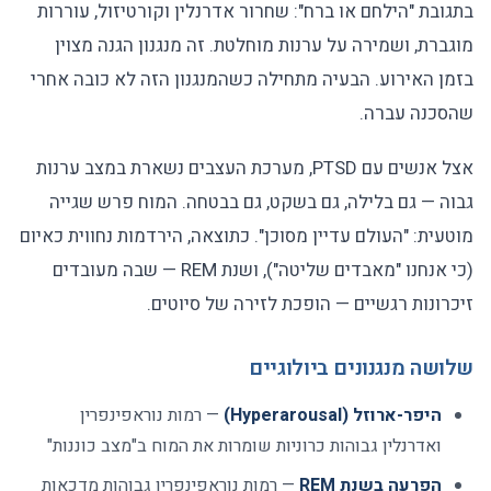
בתגובת "הילחם או ברח": שחרור אדרנלין וקורטיזול, עוררות
מוגברת, ושמירה על ערנות מוחלטת. זה מנגנון הגנה מצוין
בזמן האירוע. הבעיה מתחילה כשהמנגנון הזה לא כובה אחרי
שהסכנה עברה.
אצל אנשים עם PTSD, מערכת העצבים נשארת במצב ערנות
גבוה — גם בלילה, גם בשקט, גם בבטחה. המוח פרש שגייה
מוטעית: "העולם עדיין מסוכן". כתוצאה, הירדמות נחווית כאיום
(כי אנחנו "מאבדים שליטה"), ושנת REM — שבה מעובדים
זיכרונות רגשיים — הופכת לזירה של סיוטים.
שלושה מנגנונים ביולוגיים
היפר-ארוזל (Hyperarousal)
— רמות נוראפינפרין
ואדרנלין גבוהות כרוניות שומרות את המוח ב"מצב כוננות"
הפרעה בשנת REM
— רמות נוראפינפרין גבוהות מדכאות