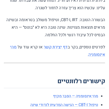
ביולוגית הגיונית לאירוע חריג. המוח עשה את עבודתו: שמר
עלינו. עכשיו הוא צריך עזרה לחזור לשגרה.
הבשורה הטובה: CBT-I, IRT, וטיפול משולב בטראומה ובשינה
מראים תוצאות מצוינות. שינה טובה היא לא "בונוס" — היא
הבסיס לכל עיבוד רגשי ולכל החלמה.
לפרטים נוספים, בקר ב
דף יצירת קשר
או קרא עוד על
מהי
אינסומניה
.
קישורים רלוונטיים
מהי אינסומניה — הסבר מקיף
טיפול CBT-I — הגישה המדעית לנדודי שינה