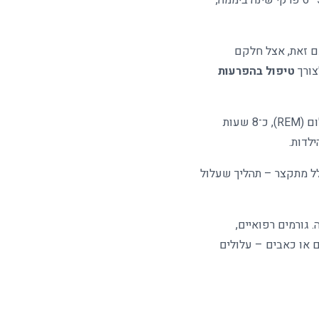
מתרחש במהלך ששת חודשי החיים הראשונים, כאשר תינוקות עוברים משינה המפוזרת על פני כ־5–6 פרקי שינה ביממה,
ינימום יקיצות. עם זאת, אצל חלקם
צורך
טיפול בהפרעות
(REM),
כ־8 שעות
.
לל מתקצר – תהליך שעלול
 גורמים רפואיים,
ום או כאבים – עלולים