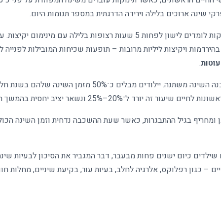
רקי שינה ארוכים בלילה וירידה הדרגתית במספר תנומות היום
.
במהלך תהליך זה, רוב התינוקות לומדים לישון לפחות 5 שעות רצופות בלילה עם מ
הירדמות ויקיצות ליליות מרובות – תופעות שכיחות המובילות לפנייה ל
עוטות
.
ה. יילודים מבלים כ־50% מזמן השינה שלהם בשנת חלום
זה יורד ל־20%–25% ונשאר יציב יחסית בהמשך הילדות
ן ומחריף בגיל ההתבגרות, כאשר שעת ההשכבה נדחית וזמן השינה הכו
שילדים כיום ישנים פחות מבעבר, דבר המגביר את הסיכון לבעיות שינה.
שיים – כגון רפלוקס, אלרגיה לחלב, בעיות עור, בקיעת שיניים, מחלות ח