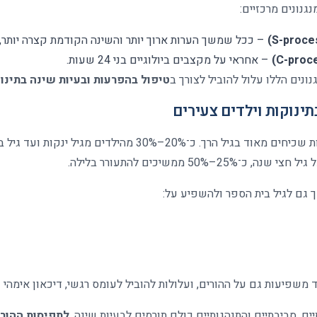
נגנונים מרכזיים
:
–
ככל שמשך הערות ארוך יותר והשינה הקודמת קצרה יותר, 
–
אחראי על מקצבים ביולוגיים בני 24 שעות
.
ונים הללו עלול להוביל לצורך ב
טיפול בהפרעות ובעיות שינה בתינוק
תינוקות וילדים צעירים
קשיי הירדמות ויקיצות ליליות שכיחים מאוד בגיל הרך. כ־20%–30% 
2–50% ממשיכים להתעורר בלילה
.
 גם לגיל בית הספר ולהשפיע על
:
 משפיעות גם על ההורים, ועלולות להוביל לעומס רגשי, דיכאון אימהי ו
יים, סביבתיים והתנהגותיים כולם תורמים לבעיות שינה
.
לתפיסות ההורי