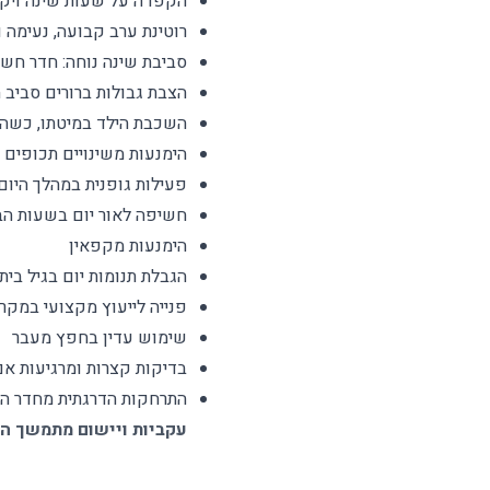
הקפדה על שעות שינה ויקי
רוטינת ערב קבועה, נעימה ו
סביבת שינה נוחה: חדר חשו
הצבת גבולות ברורים סביב 
השכבת הילד במיטתו, כשהו
הימנעות משינויים תכופים
פעילות גופנית במהלך היום
חשיפה לאור יום בשעות הב
הימנעות מקפאין
הגבלת תנומות יום בגיל בית
פנייה לייעוץ מקצועי במקר
שימוש עדין בחפץ מעבר
בדיקות קצרות ומרגיעות אם
התרחקות הדרגתית מחדר הי
עקביות ויישום מתמשך ה