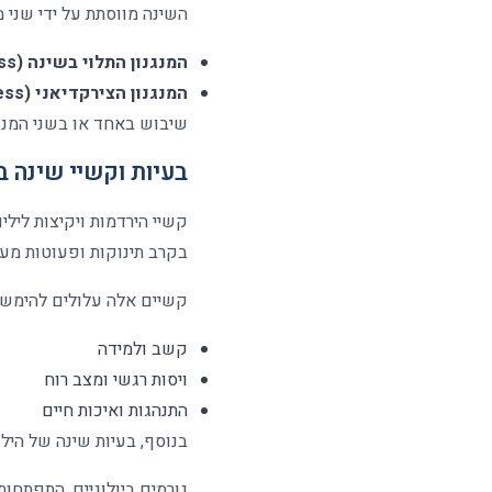
השינה מווסתת על ידי שני מ
המנגנון התלוי בשינה
(S-process)
המנגנון הצירקדיאני
(C-process)
שיבוש באחד או בשני המנגנ
בעיות וקשיי שינה ב
בקרב תינוקות ופעוטות מעל גיל חצי שנה, כ־5%
קשיים אלה עלולים להימשך
קשב ולמידה
ויסות רגשי ומצב רוח
התנהגות ואיכות חיים
בנוסף, בעיות שינה של הילד
גורמים ביולוגיים, התפתחות