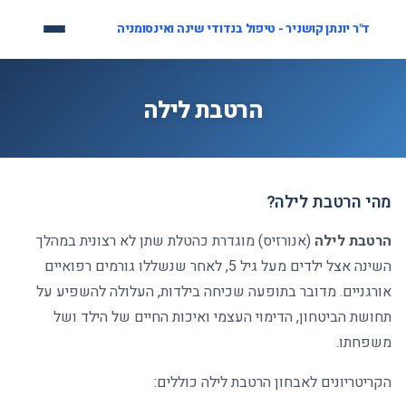
לג
ד"ר יונתן קושניר - טיפול בנדודי שינה ואינסומניה
תוכן
הרטבת לילה
מהי הרטבת לילה
?
הרטבת לילה
(
אנורזיס) מוגדרת כהטלת שתן לא רצונית במהלך
השינה אצל ילדים מעל גיל 5, לאחר שנשללו גורמים רפואיים
אורגניים. מדובר בתופעה שכיחה בילדות, העלולה להשפיע על
תחושת הביטחון, הדימוי העצמי ואיכות החיים של הילד ושל
משפחתו
.
הקריטריונים לאבחון הרטבת לילה כוללים
: