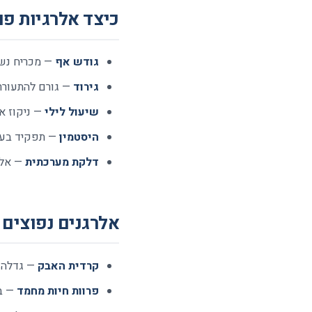
כיצד אלרגיות פו
גודש אף
— מכריח נשי
גירוד
— גורם להתעוררו
שיעול לילי
— ניקוז אחורי (post-nasal drip) 
היסטמין
— תפקיד בערנ
דלקת מערכתית
— אלר
אלרגנים נפוצים 
קרדית האבק
— גדלה במזר
פרוות חיות מחמד
— במ