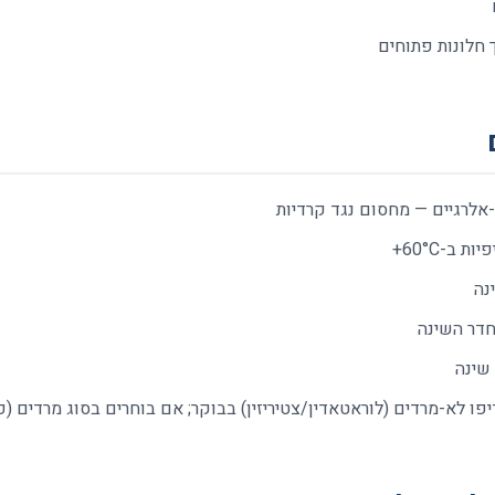
 חלונות פתוחים
אלרגיים — מחסום נגד קרדיות
ת ב-60°C+
נה
דר השינה
שינה
ו לא-מרדים (לוראטאדין/צטיריזין) בבוקר; אם בוחרים בסוג מרדים (פנ