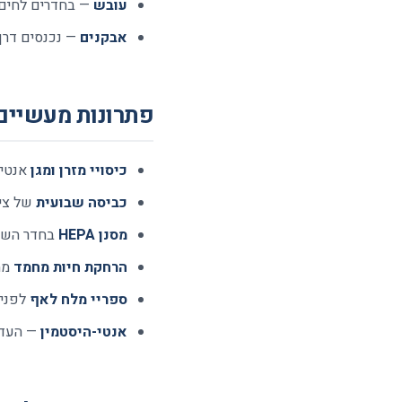
עובש
— בחדרים לחים
אבקנים
— נכנסים דרך
פתרונות מעשיים
כיסויי מזרן ומגן
אנטי-
כביסה שבועית
של ציפיו
מסנן HEPA
בחדר השי
הרחקת חיות מחמד
מח
ספריי מלח לאף
לפני 
אנטי-היסטמין
— העדיפ