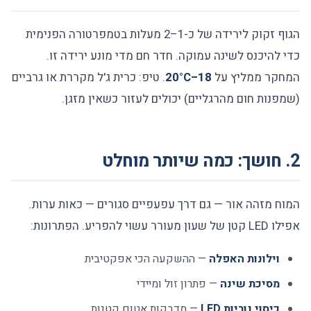
הגוף זקוק לירידה של כ-1–2 מעלות בטמפרטורה הפנימית
כדי להיכנס לשינה עמוקה. חדר חם מדי מונע ירידה זו.
המחקר ממליץ על
18–20°C
. טיפ: כרית ג'ל מקררת או גרביים
(שמפנות חום מהרגליים) יכולים לעזור כשאין מזגן.
2. חושך: כמה שיותר מוחלט
המוח מזהה אור — גם דרך עפעפיים סגורים — כאות ערות.
אפילו LED קטן של שעון מעורר עשוי להפריע. הפתרונות:
וילונות האפלה
— ההשקעה הכי אפקטיבית
מסיכת שינה
— פתרון זול ומיידי
כיסוי נוריות LED
— מדבקות אטום קטנות