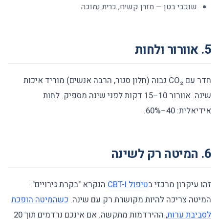
שוכבי בטן — מזרן קשיח, כרית נמוכה
5. אוורור ולחות
חדר עם CO₂ גבוה (חלון סגור, הרבה אנשים) מוריד איכות
שינה. אוורור 10–15 דקות לפני שינה מספיק. לחות
אידיאלית: 40–60%.
6. המיטה רק לשינה
זהו עיקרון מרכזי ב
טיפול CBT-I
הנקרא "בקרת גירויים":
המיטה צריכה להיות מקושרת רק עם שינה.
כשהמיטה הופכת
לסביבת ערות
, ההירדמות מתקשה. אם אינכם נרדמים תוך 20