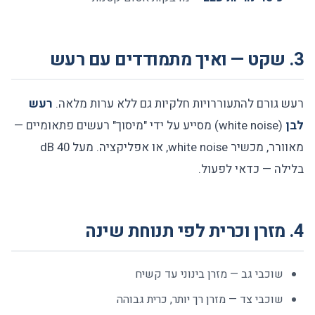
3. שקט — ואיך מתמודדים עם רעש
רעש גורם להתעוררויות חלקיות גם ללא ערות מלאה.
רעש
לבן
(white noise) מסייע על ידי "מיסוך" רעשים פתאומיים —
מאוורר, מכשיר white noise, או אפליקציה. מעל 40 dB
בלילה — כדאי לפעול.
4. מזרן וכרית לפי תנוחת שינה
שוכבי גב — מזרן בינוני עד קשיח
שוכבי צד — מזרן רך יותר, כרית גבוהה