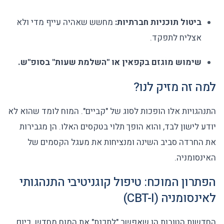
ביטול תוכניות חברתיות:
מחשש שאהיה עייף מדי ולא
אצליח לתפקד.
שימוש מוגזם בקפאין או "השלמת שעות" בסופ"ש.
למה זה מזיק לנו?
התנהגויות אלו הופכות לסוג של "קביים". המוח לומד שהוא לא
יודע לישון לבד, והוא הופך תלוי בטקסים האלו. הן מגבירות
את החרדה סביב השינה ומנציחות את מעגל הקסמים של
האינסומניה.
הפתרון המוכח: טיפול קוגניטיבי התנהגותי
לאינסומניה (CBT-I)
החדשות הטובות הן שאפשר "לתכנת" את המוח מחדש. כיום,