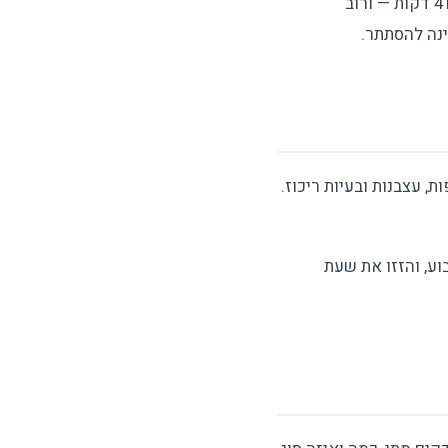
מחקר קלאסי מ-2013 הראה שצריכת קפאין 6 שעות לפני השינה הפחיתה את זמן השינה ב-41 דקות — ורוב
נה להסתתר.
, עצבנות ובעיות ריכוז.
תאומית. הפחיתו את הכמות ב-25% בשבוע, והזזו את שעת