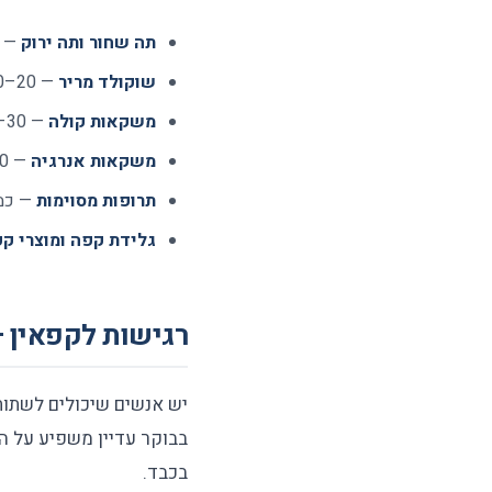
תה שחור ותה ירוק
— מכילים 25–50 
שוקולד מריר
— 20–60 מ"ג ל-50 גרם
משקאות קולה
— 30–40 מ"ג לפחית
משקאות אנרגיה
— 80–150 מ"ג לפחית ויותר
תרופות מסוימות
— כמה
גלידת קפה ומוצרי ק
רגישות לקפאין —
בכבד.