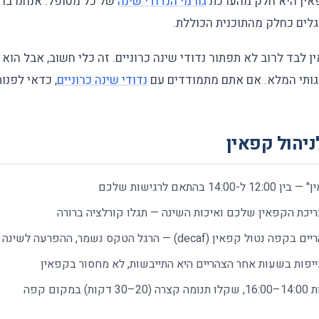
פאין היא חלק מהערכת
גורמי הנדודי שינה
של כל מטופל. אנחנו בוד
לים כחלק מהתוכנית הכוללת.
 לבד לרוב לא תפתור נדודי שינה כרוניים. זה כלי חשוב, אבל הוא 
גותי המלא. אם אתם מתמודדים עם
נדודי שינה כרוניים
, כדאי לפנו
יהול קפאין
התאם לרגישות שלכם
ריכת הקפאין שלכם ואיכות השינה — תגלו קורלציה ברורה
decaf) — הרגל הטקס נשמר, ההפרעה לשינה נחלשת
יפות בשעות אחר הצהריים היא התייבשות, לא מחסור בקפאין
ום קפה