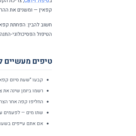
ב
טיפול CBT-I
, צריכת הק
קפאין — ומשנים את ההרג
חשוב להבין: הפחתת קפאין
הטיפול הפסיכולוגי-התנה
טיפים מעשיים לנ
קבעו "שעת סיום קפאין" — בין 12:00 ל-14:00 ב
רשמו ביומן שינה את צ
החליפו קפה אחר הצהריים בקפה נטול קפאין (
שתו מים — לפעמים עי
אם אתם עייפים בשעות 14:00–16:00, שקלו תנומה קצרה (20–30 דקות) במק