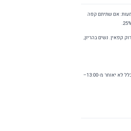
עות: אם שתיתם קפה
 הבדלים גנטיים בפירוק קפאין. נשים בהריון,
עבור רוב האנשים הסובלים מנדודי שינה, אנחנו ממליצים לקבוע שעת סיום לקפאין — בדרך כלל לא יאוחר מ-13:00–