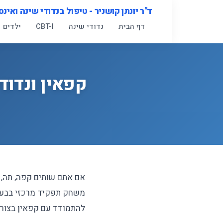
לג
ד"ר יונתן קושניר - טיפול בנדודי שינה ואינס
תוכן
דף הבית
נדודי שינה
CBT-I
ילדים
קפאין ונדוד
אם אתם שותים קפה, תה, 
משחק תפקיד מרכזי בבעיה
להתמודד עם קפאין בצורה 