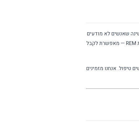
שינה שאנשים לא מודעים
אליהם. ההבנה של המנגנון הביולוגי — חסימת אדנוזין, זמן מחצית חיים ארוך, השפעה על שנת REM — מאפשרת לקבל
ם טיפול. אנחנו מזמינים