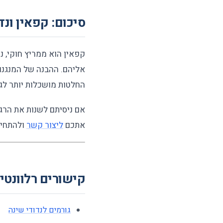
סיכום: קפאין ונד
קפאין הוא ממריץ חוקי, 
החלטות מושכלות יותר לג
אם ניסיתם לשנות את הרגל
אתכם
ליצור קשר
ולהתחיל טיפול CBT-I שית
קישורים רלוונטי
גורמים לנדודי שינה