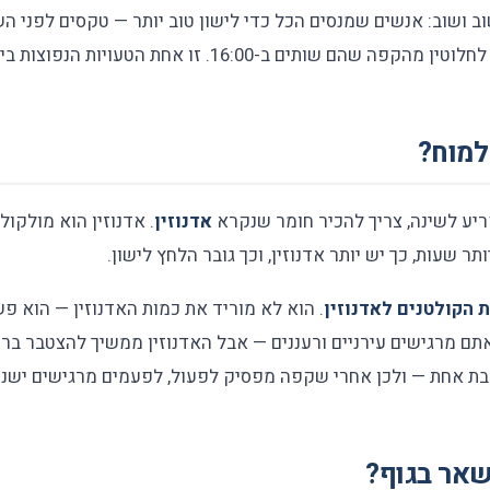
 ושוב: אנשים שמנסים הכל כדי לישון טוב יותר — טקסים לפני השי
ב-16:00. זו אחת הטעויות הנפוצות ביותר בניהול נדודי שינה.
למוח?
ריע לשינה, צריך להכיר חומר שנקרא
אדנוזין
. אדנוזין הוא מולקו
ר שעות, כך יש יותר אדנוזין, וכך גובר הלחץ לישון.
 הקולטנים לאדנוזין
. הוא לא מוריד את כמות האדנוזין — הוא פ
אתם מרגישים עירניים ורעננים — אבל האדנוזין ממשיך להצטבר ב
בבת אחת — ולכן אחרי שקפה מפסיק לפעול, לפעמים מרגישים ישנונ
שאר בגוף?