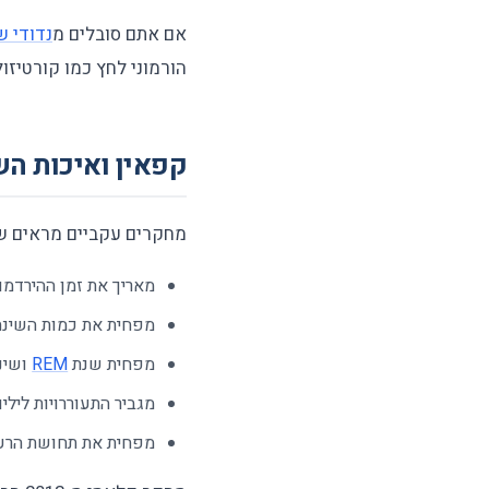
אם אתם סובלים מ
נדודי ש
הורמוני לחץ כמו קורטיזול
קפאין ואיכות ה
מחקרים עקביים מראים ש
מאריך את זמן ההירדמו
מפחית את כמות השינה
מפחית שנת
REM
ושינ
מגביר התעוררויות ליליו
מפחית את תחושת הרענ