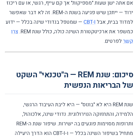
אם אתה ישן שעות "מספיקות" אך קם עייף, רגשי, או עם ריכוז
ירוד — ייתכן שיש פגיעה בשנת ה-REM. זה לא דבר שאפשר
למדוד בבית, אבל
CBT-I
— שמטפל בנדודי שינה בכלל — ידוע
כמשפר את ארכיטקטורת השינה כולה, כולל שנת REM.
צרו
קשר
לפרטים.
סיכום: שנת REM — ה"טכנאי" השקט
של הבריאות הנפשית
שנת REM היא לא "בונוס" — היא ליבת העיבוד הרגשי,
הלמידה, והתחזוקה הנוירולוגית. נדודי שינה, אלכוהול,
ותרופות מסוימות פוגעים בה ישירות. שיפור שנת ה-REM
מתחיל בשיפור השינה בכלל — ו-CBT-I הוא הדרך היעילה