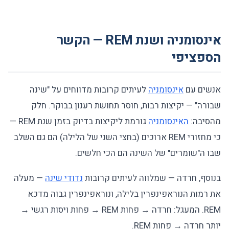
אינסומניה ושנת REM — הקשר
הספציפי
אנשים עם
אינסומניה
לעיתים קרובות מדווחים על "שינה
שבורה" — יקיצות רבות, חוסר תחושת רענון בבוקר. חלק
מהסיבה:
האינסומניה
גורמת ליקיצות בדיוק בזמן שנת REM —
כי מחזורי REM ארוכים (בחצי השני של הלילה) הם גם השלב
שבו ה"שומרים" של השינה הם הכי חלשים.
בנוסף, חרדה — שמלווה לעיתים קרובות
נדודי שינה
— מעלה
את רמות הנוראפינפרין בלילה, ונוראפינפרין גבוה מדכא
REM. המעגל: חרדה → פחות REM → פחות ויסות רגשי →
יותר חרדה → פחות REM.