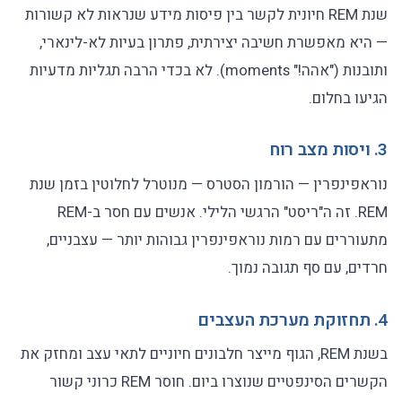
שנת REM חיונית לקשר בין פיסות מידע שנראות לא קשורות
— היא מאפשרת חשיבה יצירתית, פתרון בעיות לא-לינארי,
ותובנות ("אהה!" moments). לא בכדי הרבה תגליות מדעיות
הגיעו בחלום.
3. ויסות מצב רוח
נוראפינפרין — הורמון הסטרס — מנוטרל לחלוטין בזמן שנת
REM. זה ה"ריסט" הרגשי הלילי. אנשים עם חסר ב-REM
מתעוררים עם רמות נוראפינפרין גבוהות יותר — עצבניים,
חרדים, עם סף תגובה נמוך.
4. תחזוקת מערכת העצבים
בשנת REM, הגוף מייצר חלבונים חיוניים לתאי עצב ומחזק את
הקשרים הסינפטיים שנוצרו ביום. חוסר REM כרוני קשור