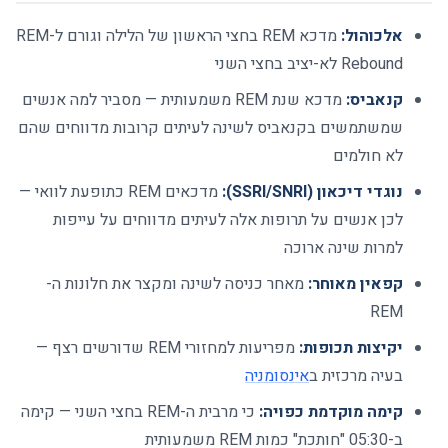
אלכוהול:
מדכא REM בחצי הראשון של הלילה וגורם ל-REM
Rebound לא-יציב בחצי השני
קנאביס:
מדכא שנת REM משמעותית — מסביר למה אנשים
שמשתמשים בקנאביס לשינה לעיתים קרובות מדווחים שהם
לא חולמים
נוגדי דיכאון (SSRI/SNRI):
מדכאים REM כתופעת לוואי —
לכן אנשים על תרופות אלה לעיתים מדווחים על עייפות
למרות שינה ארוכה
קפאין מאוחר:
מאחר כניסה לשינה ומקצר את חלונות ה-
REM
יקיצות תכופות:
מפריעות למחזורי REM שדורשים רצף —
בעיה מרכזית ב
אינסומניה
קימה מוקדמת כפויה:
כי מרבית ה-REM בחצי השני — קימה
ב-05:30 "חותכת" כמות REM משמעותית