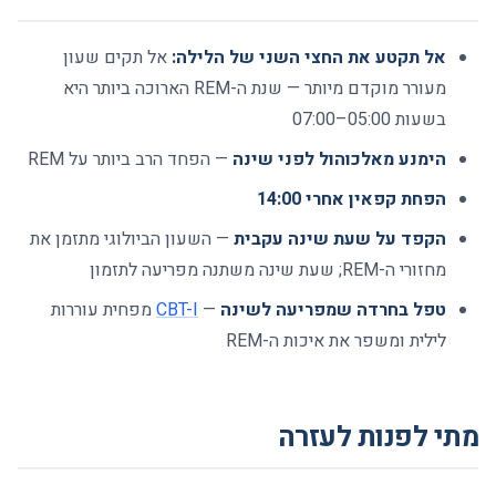
אל תקטע את החצי השני של הלילה:
אל תקים שעון
מעורר מוקדם מיותר — שנת ה-REM הארוכה ביותר היא
בשעות 05:00–07:00
הימנע מאלכוהול לפני שינה
— הפחד הרב ביותר על REM
הפחת קפאין אחרי 14:00
הקפד על שעת שינה עקבית
— השעון הביולוגי מתזמן את
מחזורי ה-REM; שעת שינה משתנה מפריעה לתזמון
טפל בחרדה שמפריעה לשינה
—
CBT-I
מפחית עוררות
לילית ומשפר את איכות ה-REM
מתי לפנות לעזרה