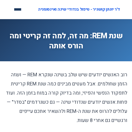
לג
ד"ר יונתן קושניר - טיפול בנדודי שינה ואינסומניה
תוכן
שנת REM: מה זה, למה זה קריטי ומה
הורס אותה
רוב האנשים יודעים שיש שלב בשינה שנקרא REM — ושזה
הזמן שחולמים. אבל מעטים מבינים כמה שנת REM קריטית
לתפקוד הנפשי והפיזי, ומה בדיוק קורה במוח בזמן הזה. ועוד
פחות אנשים יודעים שנדודי שינה — גם כשנרדמים "בסדר" —
עלולים להרוס את שנת ה-REM ולהשאיר אתכם עייפים
ורגשיים גם אחרי 8 שעות.