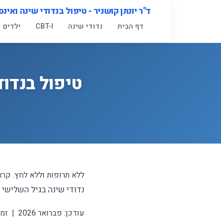
לג
ד"ר יונתן קושניר - טיפול בנדודי שינה ואינס
תוכן
דף הבית
נדודי שינה
CBT-I
ילדים
טיפול בנדוד
ללא תרופות וללא לחץ. קרא
נדודי שינה בגיל השלישי
עודכן: פברואר 2026 | זמן קריאה: כ-7 דקות