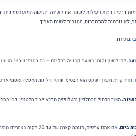
ות דרכים רבות ויעילות לשפר את השינה. הגישה המועדפת כיום 
ר, לא גורמות להתמכרות, ועוזרות לטווח הארוך.
ביבתיות
עה.
לכו לישון וקומו בשעה קבועה בכל יום – גם בסופי שבוע. השעון ה
.
חדר קריר, חשוך ושקט הוא הבסיס. שקלו וילונות האפלה ואטמי אוזניי
שינה.
האור הכחול מהטלפון והטלוויזיה מדכא ייצור מלטונין. כבו מס
ת ביום.
אם אתם עייפים, תנומה קצרה של עד 0