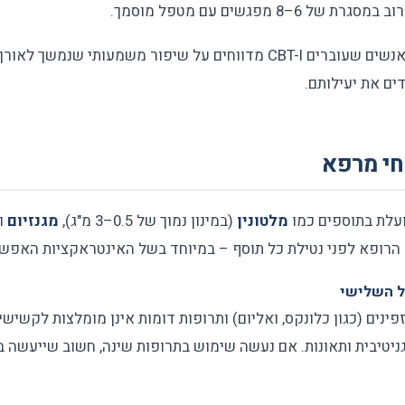
–8 מפגשים עם מטפל מוסמך.
המחקרים מראים שרוב האנשים שעוברים CBT-I מדווחים על שיפור משמעותי 
ם את יעילותם.
חי מרפא
עלת בתוספים כמו
מלטונין
(במינון נמוך של 0.5–3 מ"ג),
מגנזיום
וצ
 הרופא לפני נטילת כל תוסף – במיוחד בשל האינטראקציות האפשר
יל השלישי
פינים (כגון כלונקס, ואליום) ותרופות דומות אינן מומלצות לקשישי
וגניטיבית ותאונות. אם נעשה שימוש בתרופות שינה, חשוב שייעשה 