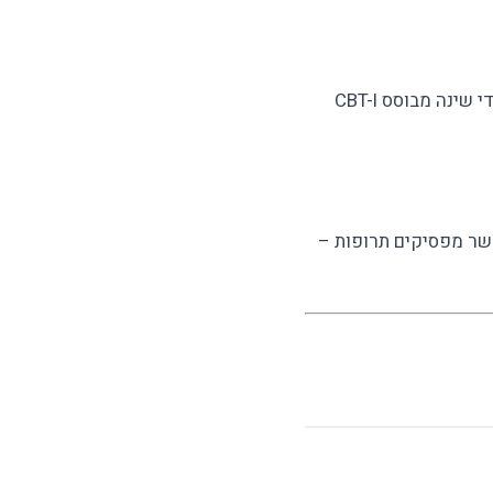
שימוש ממושך בכדורי שינה עלול ליצור תלות פסיכולוגית ולעיתים גם פיזיולוגית. טיפול בנדודי שינה מבוסס CBT-I
אשר מפסיקים תרופות –