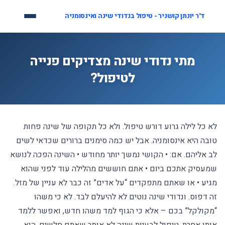
לג
ד"ר יונתן קושניר - טיפול בנדודי שינה ואינסומניה
תוכן
מתי נדודי שינה מצדיקים פנייה
לטיפול?
לא כל לילה גרוע דורש טיפול. ולא כל תקופה של שינה פחות
טובה היא אינסומניה. אבל יש כמה סימנים ברורים שכדאי לשים
לב אליהם. אם: • הקושי נמשך יותר מחודש • השינה הפכה לנושא
שמעסיק אתכם ביום • אתם חוששים מהלילה עוד לפני שהוא
מגיע • או שאתם מתפקדים “על אדים” זה כבר לא עניין של מזל.
זה דפוס. ונדודי שינה נוטים לא להיעלם לבד. לא כי משהו
“מקולקל” בכם – אלא כי הגוף למד משהו חדש, ואפשר ללמד